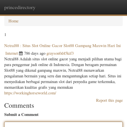
princedirectory
Togg
navig
Home
1
Netral88 : Situs Slot Online Gacor Slot88 Gampang Maxwin Hari Ini
Internet
786 days ago
grayson0d45kif3
Netral88 Adalah situs slot online gacor yang menjadi pilihan utama bagi
para penggemar judi online di Indonesia. Dengan beragam permainan
Slot88 yang dikenal gampang maxwin, Netral88 menawarkan
pengalaman bermain yang seru dan menguntungkan setiap hari. Situs ini
menyediakan berbagai permainan slot dari penyedia game terkemuka,
memastikan kualitas grafis yang memukau
https://workinghorseworld.com/
Report this page
Comments
Submit a Comment