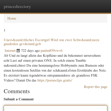
princedirectory
Togg
navig
Home
1
Uners&auml;ttliches Escortgirl Wird von zwei Schw&auml;nzen
gnadenlos gev&ouml;gelt
Internet
722 days ago
paulm859vwv6
Ab Und zu langt allein das Kopfkino und du bekommst unversehens
echt Lust auf einen privaten ONS. In solch einem Tumble
m&ouml;chtest Du eine hemmungslose Hobbynutte zum Bumsen oder
einen kostenlosen Sexfilm von der sch&auml;rfsten Erotiktube des Netz.
Es existiert kaum irgendetwas entspannenderes als grandiose FSK
Videos? Damit Du das
https://pornoclips.gratis/
Report this page
Comments
Submit a Comment