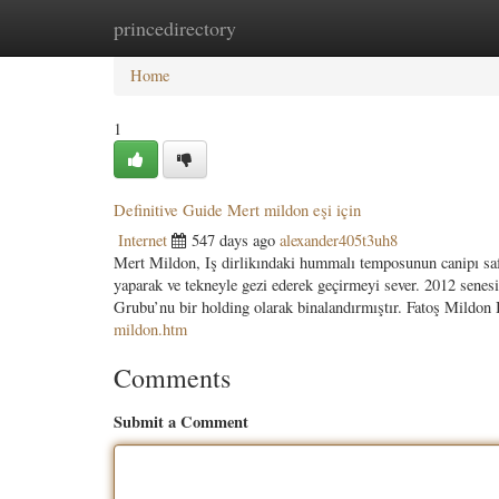
princedirectory
Home
New Site Listings
Add Site
Categ
Home
1
Definitive Guide Mert mildon eşi için
Internet
547 days ago
alexander405t3uh8
Mert Mildon, Iş dirlikındaki hummalı temposunun canipı saf ç
yaparak ve tekneyle gezi ederek geçirmeyi sever. 2012 sene
Grubu’nu bir holding olarak binalandırmıştır. Fatoş Mildon 
mildon.htm
Comments
Submit a Comment