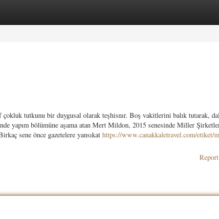
ories
Register
Login
okluk tutkunu bir duygusal olarak teşhisnır. Boş vakitlerini balık tutarak, da
sinde yapım bölümüne aşama atan Mert Mildon, 2015 senesinde Miller Şirketle
Birkaç sene önce gazetelere yansıkat
https://www.canakkaletravel.com/etiket/m
Report