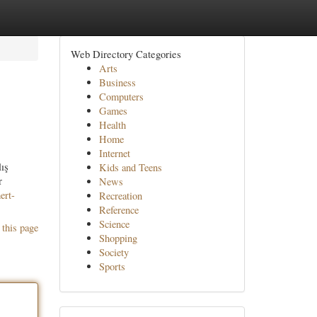
Web Directory Categories
Arts
Business
Computers
Games
Health
Home
Internet
lış
Kids and Teens
r
News
ert-
Recreation
Reference
Science
 this page
Shopping
Society
Sports