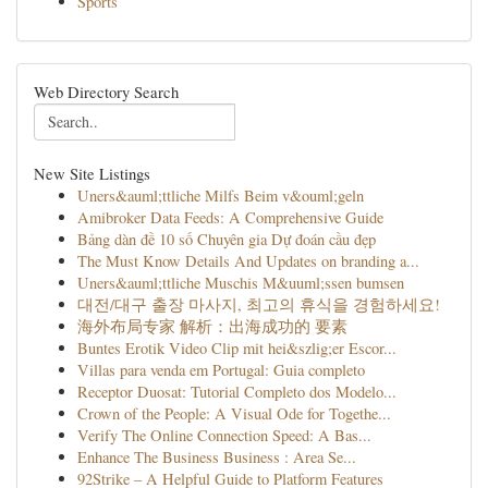
Sports
Web Directory Search
New Site Listings
Uners&auml;ttliche Milfs Beim v&ouml;geln
Amibroker Data Feeds: A Comprehensive Guide
Bảng dàn đề 10 số Chuyên gia Dự đoán cầu đẹp
The Must Know Details And Updates on branding a...
Uners&auml;ttliche Muschis M&uuml;ssen bumsen
대전/대구 출장 마사지, 최고의 휴식을 경험하세요!
海外布局专家 解析：出海成功的 要素
Buntes Erotik Video Clip mit hei&szlig;er Escor...
Villas para venda em Portugal: Guia completo
Receptor Duosat: Tutorial Completo dos Modelo...
Crown of the People: A Visual Ode for Togethe...
Verify The Online Connection Speed: A Bas...
Enhance The Business Business : Area Se...
92Strike – A Helpful Guide to Platform Features