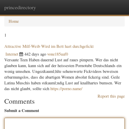
princedirectory
Togg
navig
Home
1
Attractive Milf-Weib Wird im Bett hart durchgefickt
Internet
442 days ago
vone185uaf0
Versaute Teen Haben dauernd Lust auf raues pimpern. Wer das nicht
glauben kann, kann sich auf der heissesten Pornotube Deutschlands ein
wenig umsehen. Ungez&auml;hlte sehenswerte Fickvideos beweisen
erbarmungslos, dass die abartigen Women absolut fickerig sind. Geile
Latina Muschis haben st&auml;ndig Lust auf knallhartes bumsen. Wer
das nicht glaubt, sollte sich
https://porno.name/
Report this page
Comments
Submit a Comment