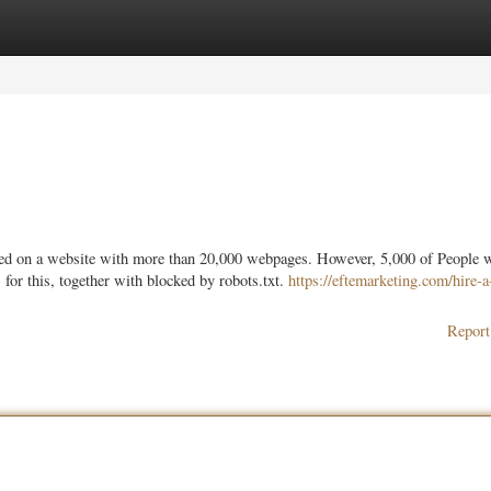
ories
Register
Login
orked on a website with more than 20,000 webpages. However, 5,000 of People
or this, together with blocked by robots.txt.
https://eftemarketing.com/hire-a
Report