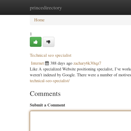
princedirectory
Home
New Site Listings
Add Site
Categ
Home
1
Technical seo specialist
Internet
388 days ago
zachary6k30iqz7
Like A specialized Website positioning specialist, I’ve w
weren’t indexed by Google. There were a number of motives f
technical-seo-specialist/
Comments
Submit a Comment