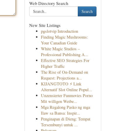
Web Directory Search
Search
New Site Listings
pgslotvip Introduction
Finding Magic Mushrooms:
Your Canadian Guide
White Magic Studios –
Professional Publishing A...
Effective SEO Strategies For
Higher Traffic
The Rise of On-Demand on
Request: Projections a...
KIJANGTOTO ⚡ Link
Alternatif Slot Online Popul...
Unzensierter Funmovies Porno
Mit willigen Weibe...
Mga Regalong Pasko ng mga
Ilaw sa Bansa: Inspir...
Penginapan di Dieng: Tempat
Tersembunyi untuk ...
Pulsercm