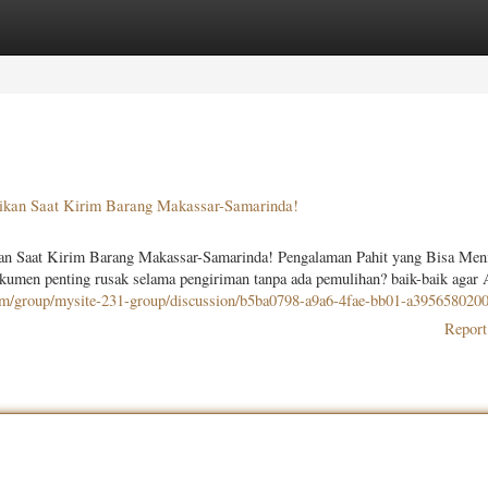
ories
Register
Login
tikan Saat Kirim Barang Makassar-Samarinda!
kan Saat Kirim Barang Makassar-Samarinda! Pengalaman Pahit yang Bisa Me
 dokumen penting rusak selama pengiriman tanpa ada pemulihan? baik-baik agar
om/group/mysite-231-group/discussion/b5ba0798-a9a6-4fae-bb01-a395658020
Report