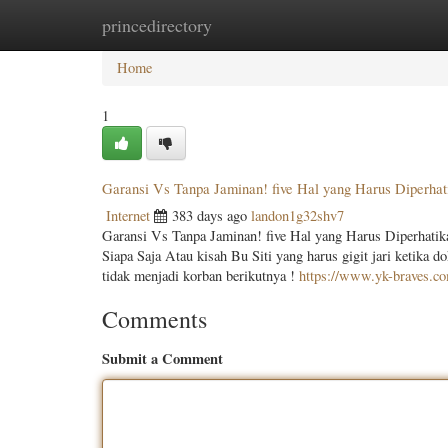
princedirectory
Home
New Site Listings
Add Site
Categ
Home
1
Garansi Vs Tanpa Jaminan! five Hal yang Harus Diperha
Internet
383 days ago
landon1g32shv7
Garansi Vs Tanpa Jaminan! five Hal yang Harus Diperhati
Siapa Saja Atau kisah Bu Siti yang harus gigit jari ketika
tidak menjadi korban berikutnya !
https://www.yk-braves.c
Comments
Submit a Comment