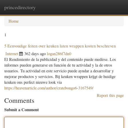
princedirectory
Togg
navig
Home
1
5 Eenvoudige feiten over keuken laten wrappen kosten beschreven
Internet
362 days ago
logan286f7dn0
El Rendimiento de la publicidad y del contenido puede medirse. Los
informes pueden generarse en función de tu actividad y la de otros
usuarios. Tu actividad en este servicio puede ayudar a desarrollar y
mejorar productos y servicios. Bij keuken wrappen krijgt de huidige
keuken ons perfect nieuwe look via
https://heavenarticle.com/author/cratebongo6-3167549/
Report this page
Comments
Submit a Comment