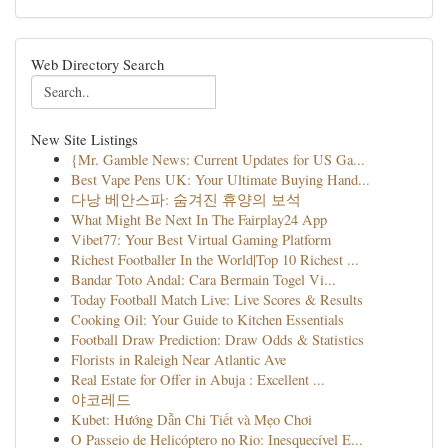
Web Directory Search
New Site Listings
{Mr. Gamble News: Current Updates for US Ga...
Best Vape Pens UK: Your Ultimate Buying Hand...
다낭 베안스파: 숨겨진 휴양의 보석
What Might Be Next In The Fairplay24 App
Vibet77: Your Best Virtual Gaming Platform
Richest Footballer In the World|Top 10 Richest ...
Bandar Toto Andal: Cara Bermain Togel Vi...
Today Football Match Live: Live Scores & Results
Cooking Oil: Your Guide to Kitchen Essentials
Football Draw Prediction: Draw Odds & Statistics
Florists in Raleigh Near Atlantic Ave
Real Estate for Offer in Abuja : Excellent ...
야코레드
Kubet: Hướng Dẫn Chi Tiết và Mẹo Chơi
O Passeio de Helicóptero no Rio: Inesquecível E...