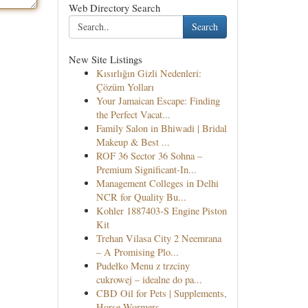
Web Directory Search
Search
New Site Listings
Kısırlığın Gizli Nedenleri:
Çözüm Yolları
Your Jamaican Escape: Finding
the Perfect Vacat...
Family Salon in Bhiwadi | Bridal
Makeup & Best ...
ROF 36 Sector 36 Sohna –
Premium Significant-In...
Management Colleges in Delhi
NCR for Quality Bu...
Kohler 1887403-S Engine Piston
Kit
Trehan Vilasa City 2 Neemrana
– A Promising Plo...
Pudełko Menu z trzciny
cukrowej – idealne do pa...
CBD Oil for Pets | Supplements,
Horse Wormers, ...