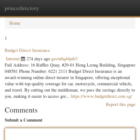
princedirectory
Togg
navig
Home
1
Budget Direct Insurance
Internet
274 days ago
gavin8q44pib3
Full Address: 16 Raffles Quay, #29-01 Hong Leong Building, Singapore
048581 Phone Number: 6221 2111 Budget Direct Insurance is an
award-winning online direct insurer in Singapore, offering exceptional
value with top-quality coverage for car, motorcycle, commercial vehicle,
and travel. By cutting out the middleman, we pass the savings directly to
you, making it easier to access gre...
https://www.budgetdirect.com.sg/
Report this page
Comments
Submit a Comment