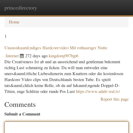
princedirectory
Togg
navig
Home
1
Unanst&auml;ndiges Hardcorevideo Mit rothaariger Nutte
Internet
272 days ago
kingdomj997bjp6
Die Creativeness Ist ab und an ausreichend und gentleman bekommt
richtig Lust schmutzig zu ficken. Da will man entweder eine
uners&auml;ttliche Liebesdienerin zum Knattern oder die kostenlosen
Hardcore Video clips von Deutschlands besten Tube. Es spielt
tats&auml;chlich keine Rolle, ob du auf h&auml;ngende Doppel-D-
Titten, enge Schlitze oder runde Pos Lust
https://www.adult-vod.tv/
Report this page
Comments
Submit a Comment