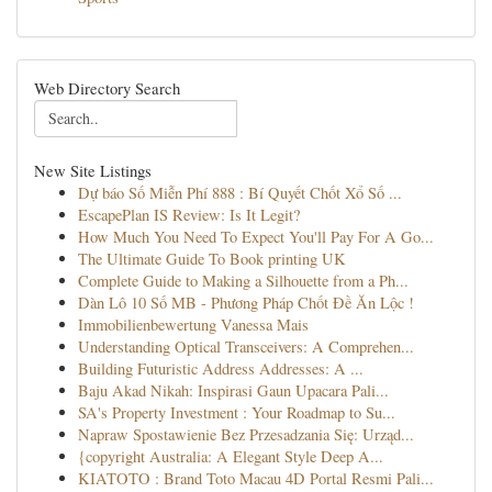
Web Directory Search
New Site Listings
Dự báo Số Miễn Phí 888 : Bí Quyết Chốt Xổ Số ...
EscapePlan IS Review: Is It Legit?
How Much You Need To Expect You'll Pay For A Go...
The Ultimate Guide To Book printing UK
Complete Guide to Making a Silhouette from a Ph...
Dàn Lô 10 Số MB - Phương Pháp Chốt Đề Ăn Lộc !
Immobilienbewertung Vanessa Mais
Understanding Optical Transceivers: A Comprehen...
Building Futuristic Address Addresses: A ...
Baju Akad Nikah: Inspirasi Gaun Upacara Pali...
SA's Property Investment : Your Roadmap to Su...
Napraw Spostawienie Bez Przesadzania Się: Urząd...
{copyright Australia: A Elegant Style Deep A...
KIATOTO : Brand Toto Macau 4D Portal Resmi Pali...