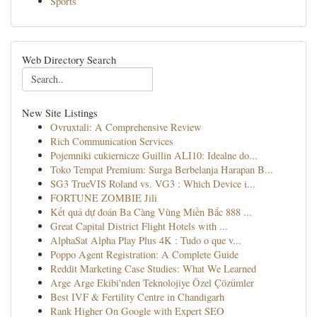
Sports
Web Directory Search
New Site Listings
Ovruxtali: A Comprehensive Review
Rich Communication Services
Pojemniki cukiernicze Guillin ALI10: Idealne do...
Toko Tempat Premium: Surga Berbelanja Harapan B...
SG3 TrueVIS Roland vs. VG3 : Which Device i...
FORTUNE ZOMBIE Jili
Kết quả dự đoán Ba Càng Vùng Miền Bắc 888 ...
Great Capital District Flight Hotels with ...
AlphaSat Alpha Play Plus 4K : Tudo o que v...
Poppo Agent Registration: A Complete Guide
Reddit Marketing Case Studies: What We Learned
Arge Arge Ekibi'nden Teknolojiye Özel Çözümler
Best IVF & Fertility Centre in Chandigarh
Rank Higher On Google with Expert SEO