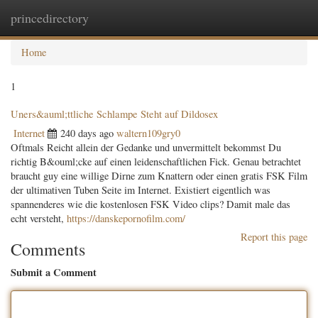
princedirectory
Togg
navig
Home
1
Uners&auml;ttliche Schlampe Steht auf Dildosex
Internet
240 days ago
waltern109gry0
Oftmals Reicht allein der Gedanke und unvermittelt bekommst Du
richtig B&ouml;cke auf einen leidenschaftlichen Fick. Genau betrachtet
braucht guy eine willige Dirne zum Knattern oder einen gratis FSK Film
der ultimativen Tuben Seite im Internet. Existiert eigentlich was
spannenderes wie die kostenlosen FSK Video clips? Damit male das
echt versteht,
https://danskepornofilm.com/
Report this page
Comments
Submit a Comment