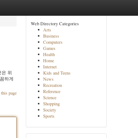
Web Directory Categories
Arts
Business
Computers
Games
Health
Home
Internet
것은 위
Kids and Teens
꼼꼼하게
News
Recreation
Reference
 this page
Science
Shopping
Society
Sports