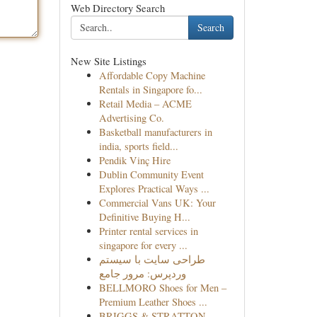
Web Directory Search
Search
New Site Listings
Affordable Copy Machine
Rentals in Singapore fo...
Retail Media – ACME
Advertising Co.
Basketball manufacturers in
india, sports field...
Pendik Vinç Hire
Dublin Community Event
Explores Practical Ways ...
Commercial Vans UK: Your
Definitive Buying H...
Printer rental services in
singapore for every ...
طراحی سایت با سیستم
وردپرس: مرور جامع
BELLMORO Shoes for Men –
Premium Leather Shoes ...
BRIGGS & STRATTON