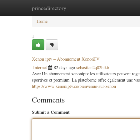
princedirectory
Home
New Site Listings
Add Site
Categ
Home
1
Xenon iptv – Abonnement XenonTV
Internet
82 days ago
sebastian2q02hik6
Avec Un abonnement xenoniptv les utilisateurs peuvent regar
sportives et premium. La plateforme offre également une vas
https://www.xenoniptv.co/bienvenue-sur-xenon
Comments
Submit a Comment