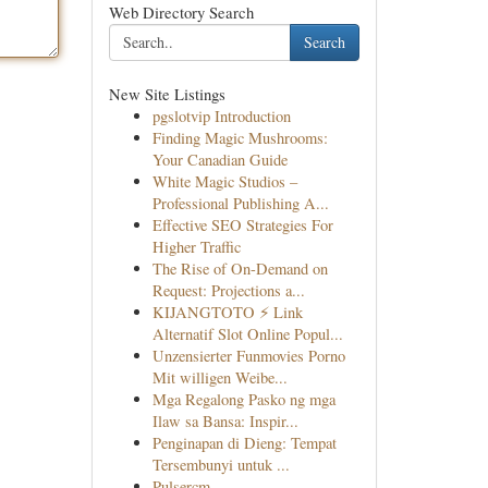
Web Directory Search
Search
New Site Listings
pgslotvip Introduction
Finding Magic Mushrooms:
Your Canadian Guide
White Magic Studios –
Professional Publishing A...
Effective SEO Strategies For
Higher Traffic
The Rise of On-Demand on
Request: Projections a...
KIJANGTOTO ⚡ Link
Alternatif Slot Online Popul...
Unzensierter Funmovies Porno
Mit willigen Weibe...
Mga Regalong Pasko ng mga
Ilaw sa Bansa: Inspir...
Penginapan di Dieng: Tempat
Tersembunyi untuk ...
Pulsercm