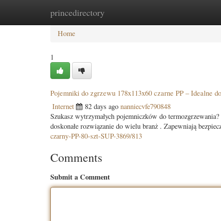
princedirectory
Home
New Site Listings
Add Site
Categ
Home
1
Pojemniki do zgrzewu 178x113x60 czarne PP – Idealne d
Internet
82 days ago
nanniecvfe790848
Szukasz wytrzymałych pojemniczków do termozgrzewania?
doskonałe rozwiązanie do wielu branż . Zapewniają bezpie
czarny-PP-80-szt-SUP-3869/813
Comments
Submit a Comment