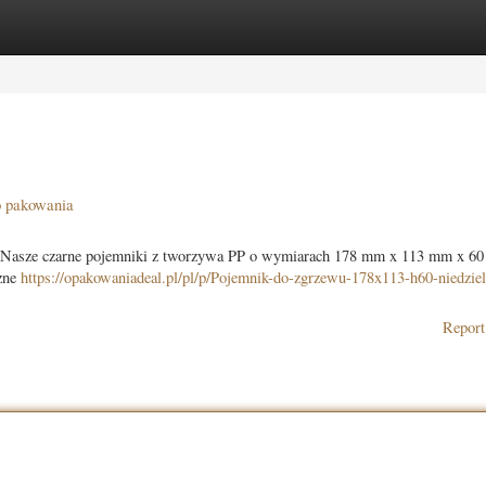
ories
Register
Login
o pakowania
 Nasze czarne pojemniki z tworzywa PP o wymiarach 178 mm x 113 mm x 6
czne
https://opakowaniadeal.pl/pl/p/Pojemnik-do-zgrzewu-178x113-h60-niedzie
Report