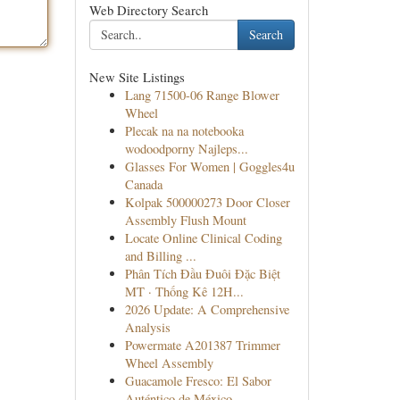
Web Directory Search
Search
New Site Listings
Lang 71500-06 Range Blower
Wheel
Plecak na na notebooka
wodoodporny Najleps...
Glasses For Women | Goggles4u
Canada
Kolpak 500000273 Door Closer
Assembly Flush Mount
Locate Online Clinical Coding
and Billing ...
Phân Tích Đầu Đuôi Đặc Biệt
MT · Thống Kê 12H...
2026 Update: A Comprehensive
Analysis
Powermate A201387 Trimmer
Wheel Assembly
Guacamole Fresco: El Sabor
Auténtico de México