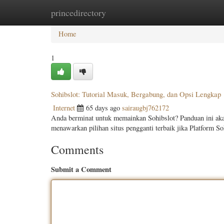
princedirectory
Home
New Site Listings
Add Site
Categ
Home
1
Sohibslot: Tutorial Masuk, Bergabung, dan Opsi Lengkap
Internet
65 days ago
sairaugbj762172
Anda berminat untuk memainkan Sohibslot? Panduan ini akan
menawarkan pilihan situs pengganti terbaik jika Platform S
Comments
Submit a Comment