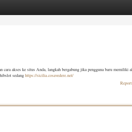
ories
Register
Login
 cara akses ke situs Anda, langkah bergabung jika pengguna baru memiliki a
ohibslot sedang
https://sicilia.cosavedere.net/
Report