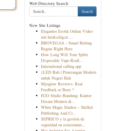
Web Directory Search
Search
New Site Listings
Elegantes Erotik Online Video
mit hei&szlig;er ...
BROVEGAS – Smart Betting
Begins Right Here
How Long Will Your Splitz
Disposable Vape Reall...
International calling app
{LED Bali | Penerangan Modern
untuk Negeri Bali
Myoglow Reviews: Real
Feedback or Buzz ?
H2O Studio Bandung: Kantor
Desain Modern di...
White Magic Studios – Skilled
Publishing And Cr...
SEPRICO y la gestión de
seguridad en estacionam...
Was bedeutet Sea Agentur