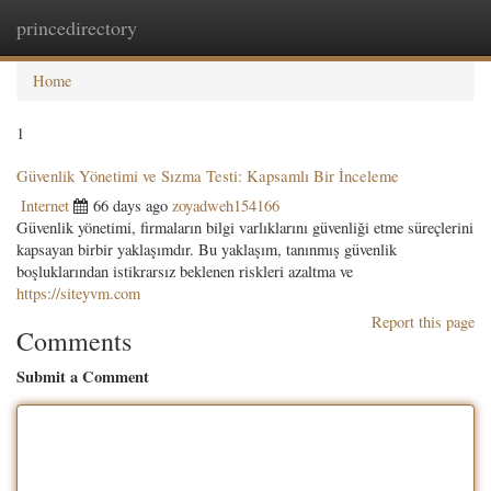
princedirectory
Togg
navig
Home
1
Güvenlik Yönetimi ve Sızma Testi: Kapsamlı Bir İnceleme
Internet
66 days ago
zoyadweh154166
Güvenlik yönetimi, firmaların bilgi varlıklarını güvenliği etme süreçlerini
kapsayan birbir yaklaşımdır. Bu yaklaşım, tanınmış güvenlik
boşluklarından istikrarsız beklenen riskleri azaltma ve
https://siteyvm.com
Report this page
Comments
Submit a Comment