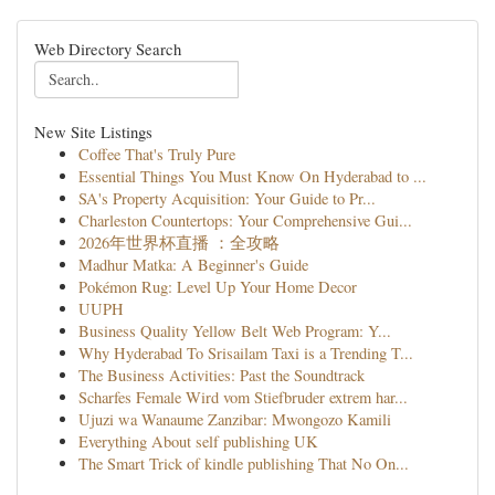
Web Directory Search
New Site Listings
Coffee That's Truly Pure
Essential Things You Must Know On Hyderabad to ...
SA's Property Acquisition: Your Guide to Pr...
Charleston Countertops: Your Comprehensive Gui...
2026年世界杯直播 ：全攻略
Madhur Matka: A Beginner's Guide
Pokémon Rug: Level Up Your Home Decor
UUPH
Business Quality Yellow Belt Web Program: Y...
Why Hyderabad To Srisailam Taxi is a Trending T...
The Business Activities: Past the Soundtrack
Scharfes Female Wird vom Stiefbruder extrem har...
Ujuzi wa Wanaume Zanzibar: Mwongozo Kamili
Everything About self publishing UK
The Smart Trick of kindle publishing That No On...