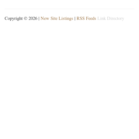
Copyright © 2026 |
New Site Listings
|
RSS Feeds
Link Directory