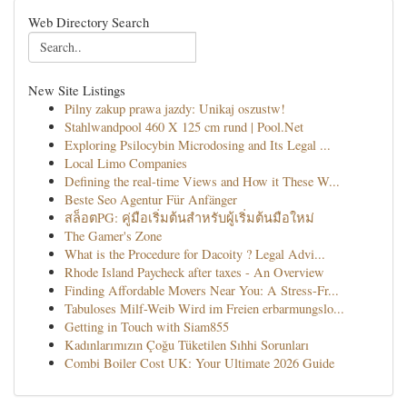
Web Directory Search
New Site Listings
Pilny zakup prawa jazdy: Unikaj oszustw!
Stahlwandpool 460 X 125 cm rund | Pool.Net
Exploring Psilocybin Microdosing and Its Legal ...
Local Limo Companies
Defining the real-time Views and How it These W...
Beste Seo Agentur Für Anfänger
สล็อตPG: คู่มือเริ่มต้นสำหรับผู้เริ่มต้นมือใหม่
The Gamer's Zone
What is the Procedure for Dacoity ? Legal Advi...
Rhode Island Paycheck after taxes - An Overview
Finding Affordable Movers Near You: A Stress-Fr...
Tabuloses Milf-Weib Wird im Freien erbarmungslo...
Getting in Touch with Siam855
Kadınlarımızın Çoğu Tüketilen Sıhhi Sorunları
Combi Boiler Cost UK: Your Ultimate 2026 Guide