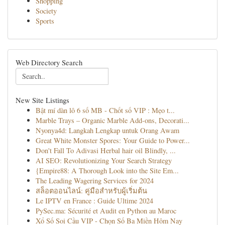
Shopping
Society
Sports
Web Directory Search
New Site Listings
Bật mí dàn lô 6 số MB - Chốt số VIP : Mẹo t...
Marble Trays – Organic Marble Add-ons, Decorati...
Nyonya4d: Langkah Lengkap untuk Orang Awam
Great White Monster Spores: Your Guide to Power...
Don't Fall To Adivasi Herbal hair oil Blindly, ...
AI SEO: Revolutionizing Your Search Strategy
{Empire88: A Thorough Look into the Site Em...
The Leading Wagering Services for 2024
สล็อตออนไลน์: คู่มือสำหรับผู้เริ่มต้น
Le IPTV en France : Guide Ultime 2024
PySec.ma: Sécurité et Audit en Python au Maroc
Xổ Số Soi Cầu VIP - Chọn Số Ba Miền Hôm Nay